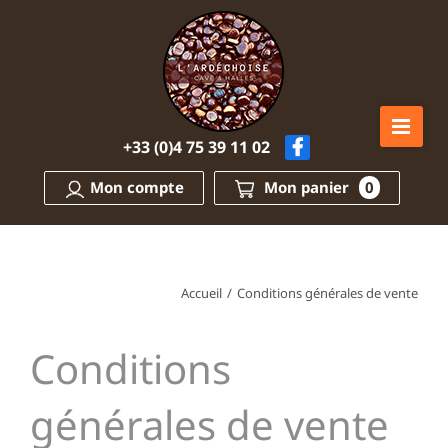
Passer
au
contenu
+33 (0)4 75 39 11 02
Mon compte
Mon panier
0
Accueil
/
Conditions générales de vente
Conditions
générales de vente