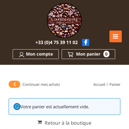
Passer
au
contenu
+33 (0)4 75 39 11 02
Mon compte
Mon panier
0
Continuer mes achats
Accueil
/
Panier
Votre panier est actuellement vide.
Retour à la boutique