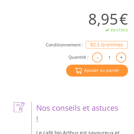
8,95
€
EN STOCK
82.5 Grammes
Conditionnement :
qu
Quantité :
de
Ca
Ajouter au panier
co
Ne
Ca
BI
Gr
Cr
Nos conseils et astuces
-
Bré
!
Me
et
Ta
Le café bio Arthur est savoureux et