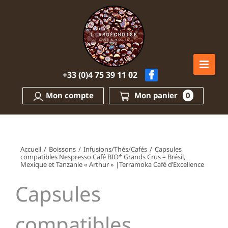
Passer
au
contenu
+33 (0)4 75 39 11 02
Mon compte
Mon panier
0
Accueil
/
Boissons
/
Infusions/Thés/Cafés
/
Capsules
compatibles Nespresso Café BIO* Grands Crus – Brésil,
Mexique et Tanzanie « Arthur » |Terramoka Café d’Excellence
Capsules
compatibles