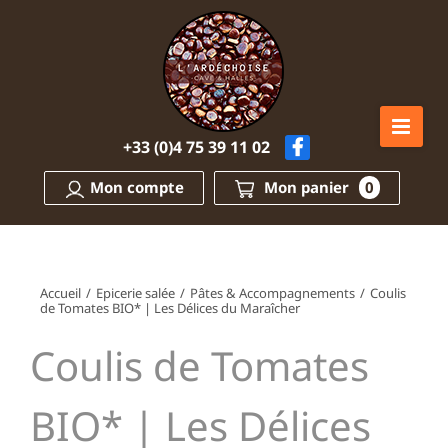
Passer
au
contenu
+33 (0)4 75 39 11 02
Mon compte
Mon panier
0
Accueil
/
Epicerie salée
/
Pâtes & Accompagnements
/
Coulis
de Tomates BIO* | Les Délices du Maraîcher
Coulis de Tomates
BIO* | Les Délices