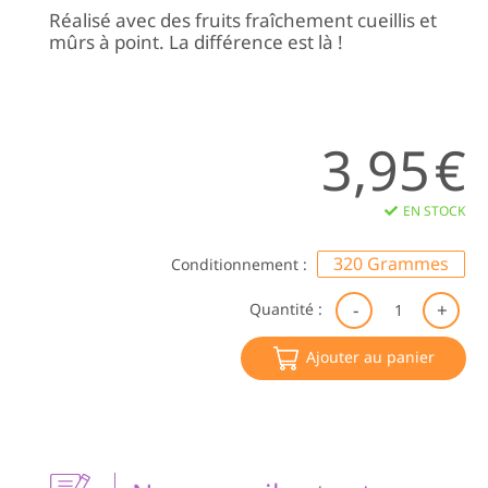
Réalisé avec des fruits fraîchement cueillis et
mûrs à point. La différence est là !
3,95
€
EN STOCK
320 Grammes
Conditionnement :
qu
Quantité :
de
Co
Ajouter au panier
de
To
BI
|
Le
Dé