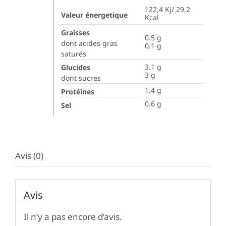
122,4 Kj/ 29,2
Valeur énergetique
Kcal
Graisses
0.5
g
dont acides gras
0.1
g
saturés
3.1
g
Glucides
3
g
dont sucres
1.4
g
Protéines
0.6
g
Sel
Avis (0)
Avis
Il n’y a pas encore d’avis.