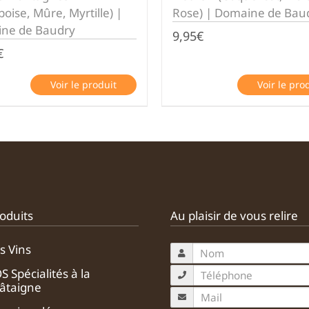
oise, Mûre, Myrtille) |
Rose) | Domaine de Bau
ne de Baudry
9,95
€
€
Voir le produit
Voir le pro
oduits
Au plaisir de vous relire
s Vins
S Spécialités à la
âtaigne