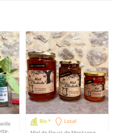
Bio *
Local
eille
ette,
Miel de Fleurs de Montagne