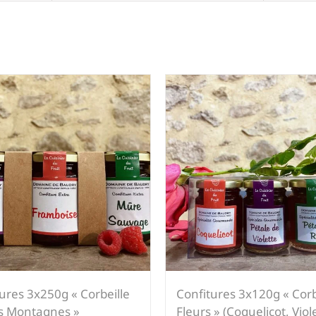
ures 3x250g « Corbeille
Confitures 3x120g « Corb
s Montagnes »
Fleurs » (Coquelicot, Viol