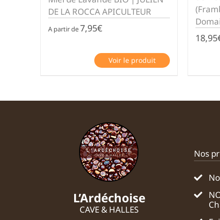
(Framb
DE LA ROCCA APICULTEUR
Domai
7,95
€
A partir de
18,95
Voir le produit
Nos pr
No
NO
L’Ardéchoise
Ch
CAVE & HALLES