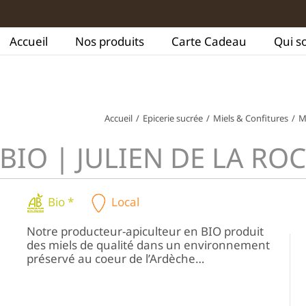
Accueil
Nos produits
Carte Cadeau
Qui s
Accueil
/
Epicerie sucrée
/
Miels & Confitures
/
M
r BIO | JULIEN DE LA R
Bio *
Local
Notre producteur-apiculteur en BIO produit
des miels de qualité dans un environnement
préservé au coeur de l’Ardèche…