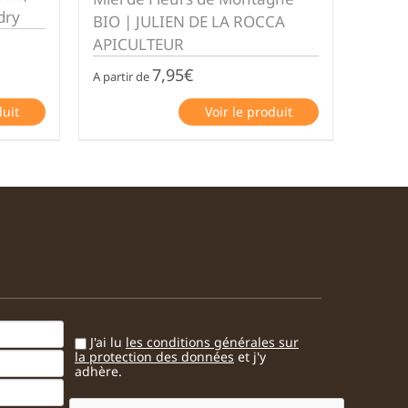
dry
BIO | JULIEN DE LA ROCCA
APICULTEUR
7,95
€
A partir de
duit
Voir le produit
J'ai lu
les conditions générales sur
la protection des données
et j'y
adhère.