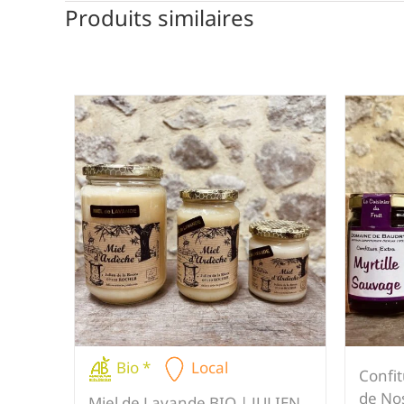
Produits similaires
Bio *
Local
Confit
de No
Miel de Lavande BIO | JULIEN