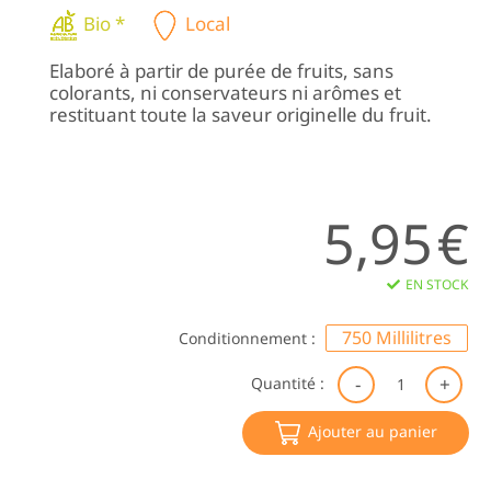
Bio *
Local
Elaboré à partir de purée de fruits, sans
colorants, ni conservateurs ni arômes et
restituant toute la saveur originelle du fruit.
5,95
€
EN STOCK
750 Millilitres
Conditionnement :
qu
Quantité :
de
Ne
Ajouter au panier
d'
BI
|