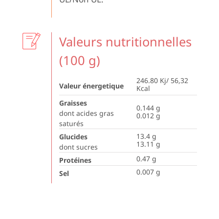
Valeurs nutritionnelles
(100 g)
246.80 Kj/ 56,32
Valeur énergetique
Kcal
Graisses
0.144
g
dont acides gras
0.012
g
saturés
13.4
g
Glucides
13.11
g
dont sucres
0.47
g
Protéines
0.007
g
Sel