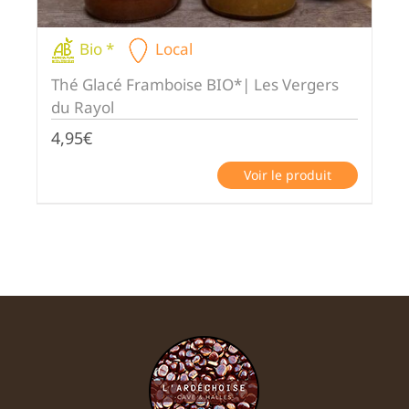
Bio *
Local
Thé Glacé Framboise BIO*| Les Vergers
du Rayol
4,95
€
Voir le produit