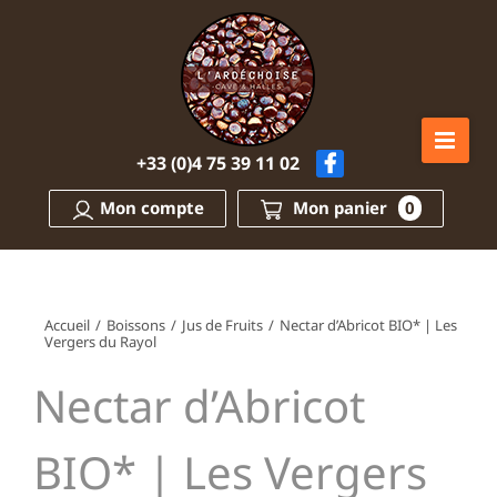
Passer
au
contenu
+33 (0)4 75 39 11 02
Mon compte
Mon panier
0
Accueil
/
Boissons
/
Jus de Fruits
/
Nectar d’Abricot BIO* | Les
Vergers du Rayol
Nectar d’Abricot
BIO* | Les Vergers