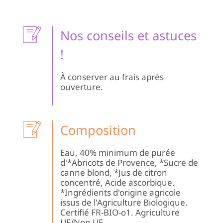
Le
Ve
du
Nos conseils et astuces
Ra
!
À conserver au frais après
ouverture.
Composition
Eau, 40% minimum de purée
d'*Abricots de Provence, *Sucre de
canne blond, *Jus de citron
concentré, Acide ascorbique.
*Ingrédients d'origine agricole
issus de l'Agriculture Biologique.
Certifié FR-BIO-o1. Agriculture
UE/Non UE.