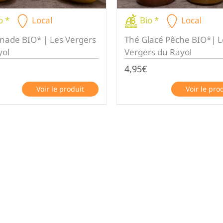
o *
Local
Bio *
Local
nnade BIO* | Les Vergers
Thé Glacé Pêche BIO*| L
yol
Vergers du Rayol
4,95
€
Voir le produit
Voir le pro