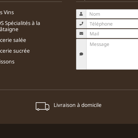
s Vins
S Spécialités à la
âtaigne
icerie salée
icerie sucrée
issons
Livraison à domicile