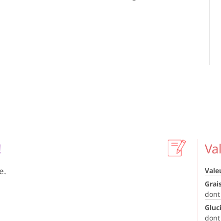
!
Va
e.
Vale
Grai
dont
Gluc
dont