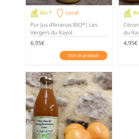
Bio *
Local
Bi
Pur Jus d’Ananas BIO*| Les
Citro
Vergers du Rayol
du Ra
6,95
€
4,95
€
Voir le produit