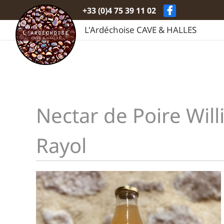
Passer
+33 (0)4 75 39 11 02
au
contenu
L'Ardéchoise CAVE & HALLES
Nectar de Poire Wil
Rayol