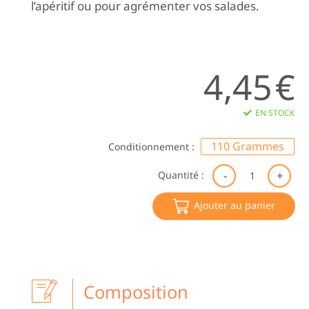
l’apéritif ou pour agrémenter vos salades.
4,45
€
EN STOCK
110 Grammes
Conditionnement :
qu
Quantité :
de
Ol
Ajouter au panier
Ve
Dé
|
Le
Pr
Pi
Composition