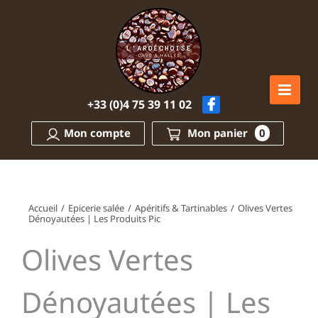
Passer
au
contenu
+33 (0)4 75 39 11 02
Mon compte
Mon panier
0
Accueil
/
Epicerie salée
/
Apéritifs & Tartinables
/
Olives Vertes
Dénoyautées | Les Produits Pic
Olives Vertes
Dénoyautées | Les