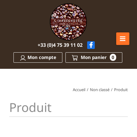
Passer
au
contenu
+33 (0)4 75 39 11 02
Mon compte
Mon panier
0
Accueil
/
Non classé
/
Produit
Produit