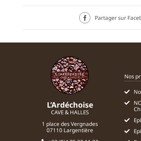
Partager sur Face
Nos pr
No
NO
L’Ardéchoise
Ch
CAVE & HALLES
Ep
1 place des Vergnades
07110 Largentière
Ep