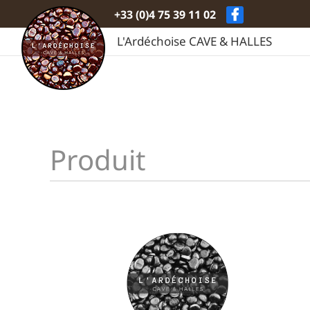
Passer
+33 (0)4 75 39 11 02
au
contenu
L'Ardéchoise CAVE & HALLES
Produit