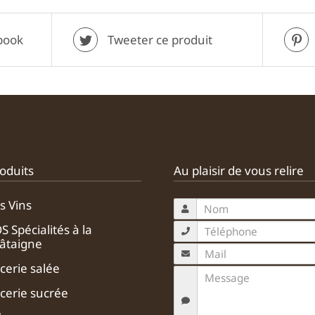
book
Tweeter ce produit
oduits
Au plaisir de vous relire
s Vins
S Spécialités à la
âtaigne
icerie salée
icerie sucrée