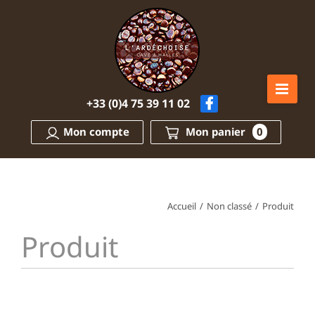
Passer
au
contenu
+33 (0)4 75 39 11 02
Mon compte
Mon panier
0
Accueil
/
Non classé
/
Produit
Produit