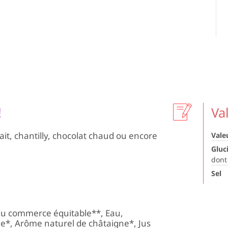
!
Va
lait, chantilly, chocolat chaud ou encore
Vale
Gluc
dont
Sel
 du commerce équitable**, Eau,
e*, Arôme naturel de châtaigne*, Jus