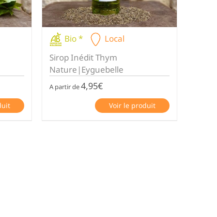
Bio *
Local
Sirop Inédit Thym
Nature|Eyguebelle
4,95
€
A partir de
duit
Voir le produit