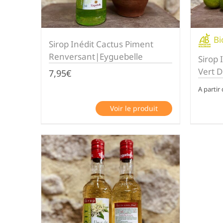
Bi
Sirop Inédit Cactus Piment
Renversant|Eyguebelle
Sirop 
Vert 
7,95
€
A partir
Voir le produit