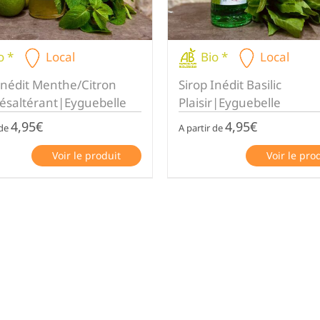
o *
Local
Bio *
Local
Inédit Menthe/Citron
Sirop Inédit Basilic
Désaltérant|Eyguebelle
Plaisir|Eyguebelle
4,95
€
4,95
€
 de
A partir de
Voir le produit
Voir le pro