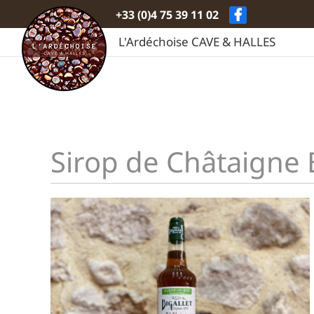
Passer
+33 (0)4 75 39 11 02
au
contenu
L'Ardéchoise CAVE & HALLES
Sirop de Châtaigne 