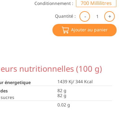
700 Millilitres
Conditionnement :
quantité
Quantité :
de
Sirop
Ajouter au panier
de
Châtaig
BIO*|Big
leurs nutritionnelles (100 g)
1439 Kj/ 344 Kcal
ur énergetique
82
g
ides
82
g
 sucres
0.02
g