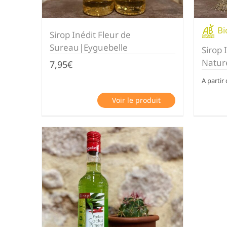
Bi
Sirop Inédit Fleur de
Sureau|Eyguebelle
Sirop 
Natur
7,95
€
A partir
Voir le produit