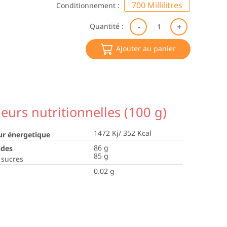
700 Millilitres
Conditionnement :
quantité
Quantité :
de
Sirop
Ajouter au panier
de
Pêche
BIO*|Big
leurs nutritionnelles (100 g)
1472 Kj/ 352 Kcal
ur énergetique
86
g
ides
85
g
 sucres
0.02
g