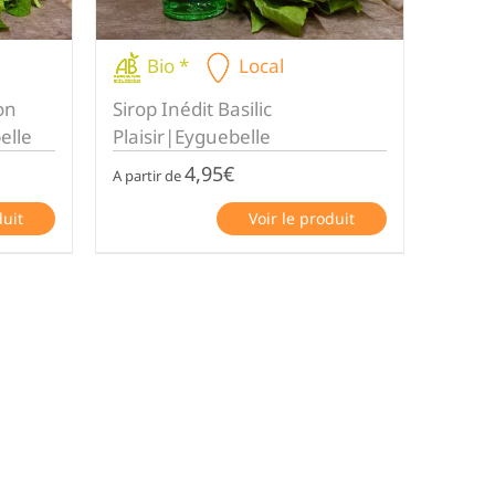
Bio *
Local
on
Sirop Inédit Basilic
elle
Plaisir|Eyguebelle
4,95
€
A partir de
duit
Voir le produit