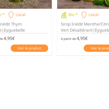
o *
Local
Bio *
Local
Inédit Thym
Sirop Inédit Menthe/Citr
e|Eyguebelle
Vert Désaltérant|Eygueb
4,95
€
4,95
€
 de
A partir de
Voir le produit
Voir le pro