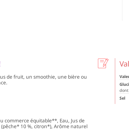
!
Va
jus de fruit, un smoothie, une bière ou
Vale
nce.
Gluc
dont
Sel
 du commerce équitable**, Eau, Jus de
% (pêche* 10 %, citron*), Arôme naturel