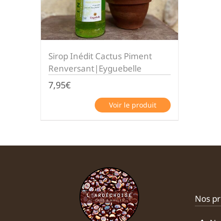
Sirop Inédit Cactus Piment
Renversant|Eyguebelle
7,95
€
Voir le produit
Nos pr