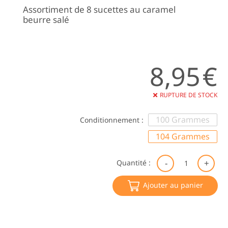
Assortiment de 8 sucettes au caramel
beurre salé
8,95
€
RUPTURE DE STOCK
100 Grammes
Conditionnement :
104 Grammes
qu
Quantité :
de
Su
Ajouter au panier
au
Ca
be
sa