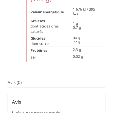
1 676 kJ / 395
Valeur énergetique
kcal
Graisses
1
g
dont acides gras
0.7
g
saturés
94
g
Glucides
72
g
dont sucres
2.3
g
Protéines
0.02
g
Sel
Avis (0)
Avis
Il n’y a pas encore d’avis.