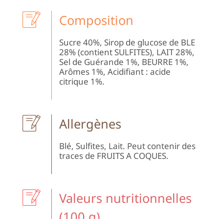
|
Bo
Composition
Ba
Sucre 40%, Sirop de glucose de BLE
28% (contient SULFITES), LAIT 28%,
Sel de Guérande 1%, BEURRE 1%,
Arômes 1%, Acidifiant : acide
citrique 1%.
Allergènes
Blé, Sulfites, Lait. Peut contenir des
traces de FRUITS A COQUES.
Valeurs nutritionnelles
(100 g)