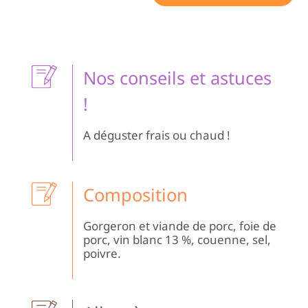
au
Vi
Co
Ch
Nos conseils et astuces
!
A déguster frais ou chaud !
Composition
Gorgeron et viande de porc, foie de
porc, vin blanc 13 %, couenne, sel,
poivre.