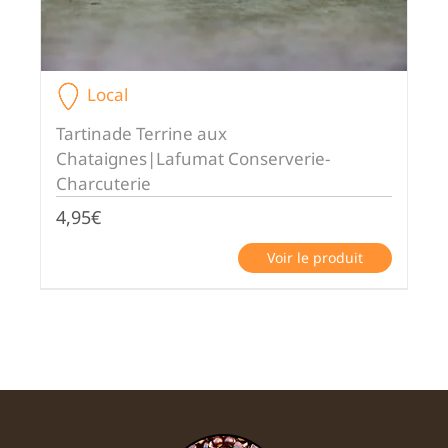
Local
Tartinade Terrine aux
Chataignes|Lafumat Conserverie-
Charcuterie
4,95
€
Voir le produit