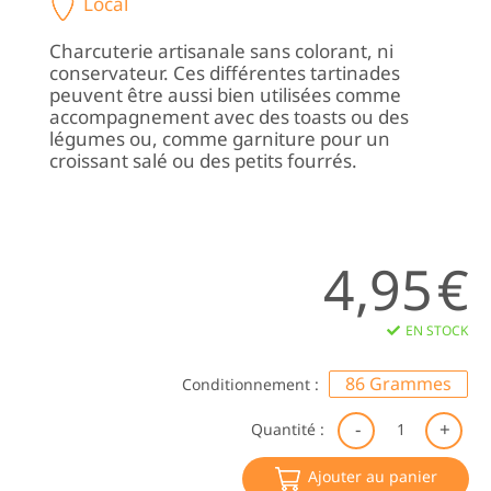
Local
Charcuterie artisanale sans colorant, ni
conservateur. Ces différentes tartinades
peuvent être aussi bien utilisées comme
accompagnement avec des toasts ou des
légumes ou, comme garniture pour un
croissant salé ou des petits fourrés.
4,95
€
EN STOCK
86 Grammes
Conditionnement :
qu
Quantité :
de
Ta
Ajouter au panier
Te