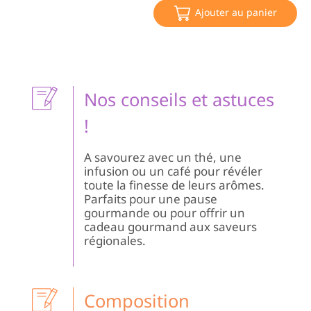
Bi
Ajouter au panier
Le
Ch
à
la
Ve
du
Nos conseils et astuces
Ve
!
A savourez avec un thé, une
infusion ou un café pour révéler
toute la finesse de leurs arômes.
Parfaits pour une pause
gourmande ou pour offrir un
cadeau gourmand aux saveurs
régionales.
Composition