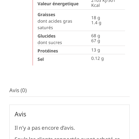
2103 Kj/501
Valeur énergetique
Kcal
Graisses
18
g
dont acides gras
1.4
g
saturés
68
g
Glucides
67
g
dont sucres
13
g
Protéines
0.12
g
Sel
Avis (0)
Avis
Il n’y a pas encore d’avis.