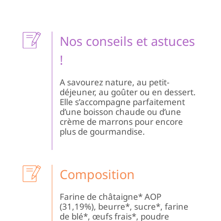
Fa
de
Ch
BI
Nos conseils et astuces
|M
Ch
!
A savourez nature, au petit-
déjeuner, au goûter ou en dessert.
Elle s’accompagne parfaitement
d’une boisson chaude ou d’une
crème de marrons pour encore
plus de gourmandise.
Composition
Farine de châtaigne* AOP
(31,19%), beurre*, sucre*, farine
de blé*, œufs frais*, poudre