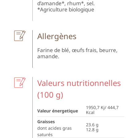
d’amande*, rhum*, sel.
*Agriculture biologique
Allergènes
Farine de blé, œufs frais, beurre,
amande.
Valeurs nutritionnelles
(100 g)
1950,7 Kj/ 444,7
Valeur énergetique
Kcal
Graisses
23.6
g
dont acides gras
12.8
g
saturés