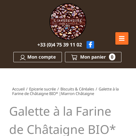
Passer
au
contenu
+33 (0)4 75 39 11 02
Mon compte
Mon panier
0
Accueil
/
Epicerie sucrée
/
Biscuits & Céréales
/
Galette à la
Farine de Châtaigne BIO* |Marron Châtaigne
Galette à la Farine
de Châtaigne BIO*