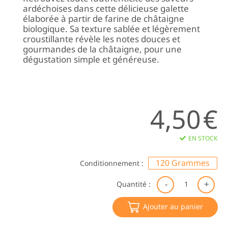
ardéchoises dans cette délicieuse galette
élaborée à partir de farine de châtaigne
biologique. Sa texture sablée et légèrement
croustillante révèle les notes douces et
gourmandes de la châtaigne, pour une
dégustation simple et généreuse.
4,50
€
EN STOCK
120 Grammes
Conditionnement :
qu
Quantité :
de
Ga
Ajouter au panier
à
la