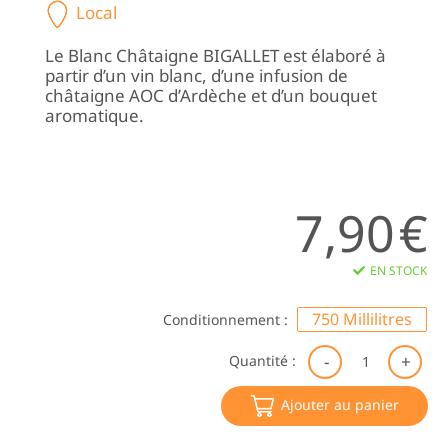
Local
Le Blanc Châtaigne BIGALLET est élaboré à
partir d’un vin blanc, d’une infusion de
châtaigne AOC d’Ardèche et d’un bouquet
aromatique.
7,90
€
EN STOCK
750 Millilitres
Conditionnement :
qu
Quantité :
de
Bl
Ajouter au panier
Ch
Bi