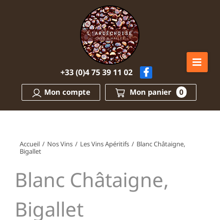
Passer
au
contenu
+33 (0)4 75 39 11 02
Mon compte
Mon panier
0
Accueil
/
Nos Vins
/
Les Vins Apéritifs
/
Blanc Châtaigne,
Bigallet
Blanc Châtaigne,
Bigallet