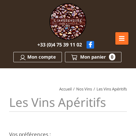
Passer
au
contenu
+33 (0)4 75 39 11 02
Mon compte
Mon panier
0
Accueil
/
Nos Vins
/
Les Vins Apéritifs
Les Vins Apéritifs
Vos préférences :