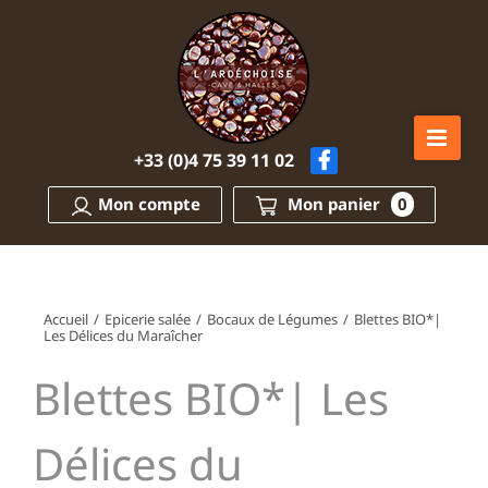
Passer
au
contenu
+33 (0)4 75 39 11 02
Mon compte
Mon panier
0
Accueil
/
Epicerie salée
/
Bocaux de Légumes
/
Blettes BIO*|
Les Délices du Maraîcher
Blettes BIO*| Les
Délices du