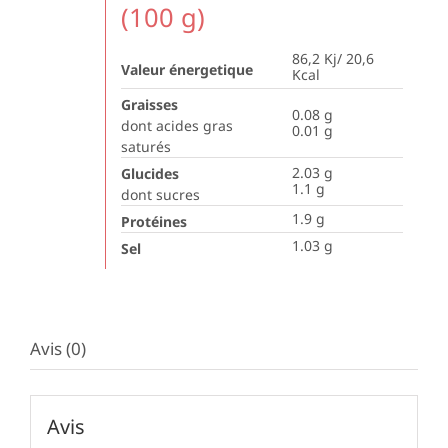
(100 g)
86,2 Kj/ 20,6
Valeur énergetique
Kcal
Graisses
0.08
g
dont acides gras
0.01
g
saturés
2.03
g
Glucides
1.1
g
dont sucres
1.9
g
Protéines
1.03
g
Sel
Avis (0)
Avis