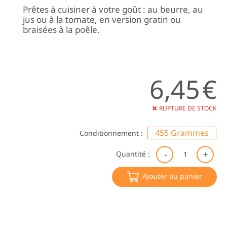
Prêtes à cuisiner à votre goût : au beurre, au
jus ou à la tomate, en version gratin ou
braisées à la poêle.
6,45
€
RUPTURE DE STOCK
455 Grammes
Conditionnement :
qu
Quantité :
de
Bl
Ajouter au panier
BI
Le
Dé
du
Ma