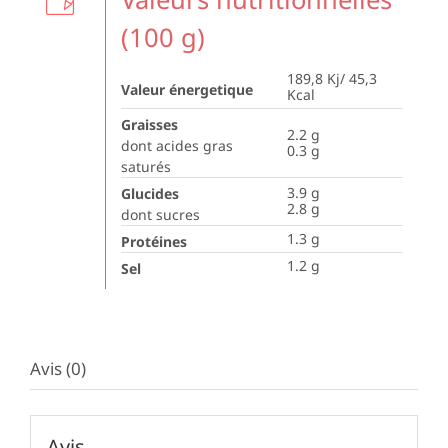
(100 g)
189,8 Kj/ 45,3
Valeur énergetique
Kcal
Graisses
2.2
g
dont acides gras
0.3
g
saturés
3.9
g
Glucides
2.8
g
dont sucres
1.3
g
Protéines
1.2
g
Sel
Avis (0)
Avis