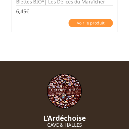
Blettes BIO*| Les Délices du Maraîcher
6,45
€
Voir le produit
L’Ardéchoise
CAVE & HALLES