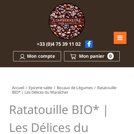
Passer
au
contenu
+33 (0)4 75 39 11 02
Mon compte
Mon panier
0
Accueil
/
Epicerie salée
/
Bocaux de Légumes
/
Ratatouille
BIO* | Les Délices du Maraîcher
Ratatouille BIO* |
Les Délices du