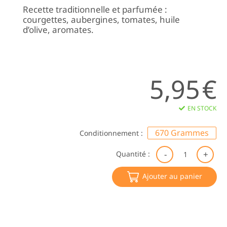
Recette traditionnelle et parfumée :
courgettes, aubergines, tomates, huile
d’olive, aromates.
5,95
€
EN STOCK
670 Grammes
Conditionnement :
qu
Quantité :
de
Ra
Ajouter au panier
BI
|
Le
Dé
du