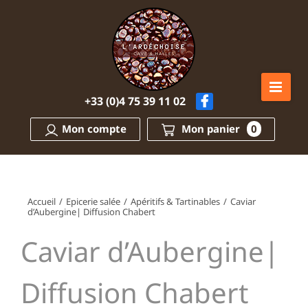
Passer
au
contenu
+33 (0)4 75 39 11 02
Mon compte
Mon panier
0
Accueil
/
Epicerie salée
/
Apéritifs & Tartinables
/
Caviar
d’Aubergine| Diffusion Chabert
Caviar d’Aubergine|
Diffusion Chabert