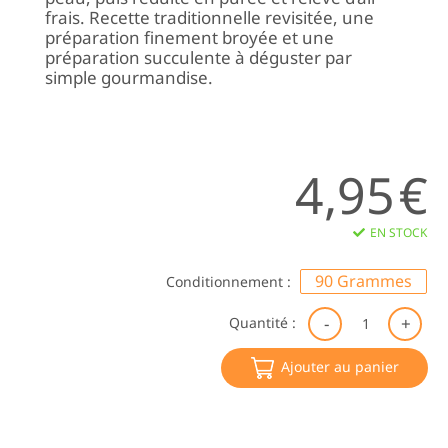
frais. Recette traditionnelle revisitée, une
préparation finement broyée et une
préparation succulente à déguster par
simple gourmandise.
4,95
€
EN STOCK
90 Grammes
Conditionnement :
qu
Quantité :
de
Ca
Ajouter au panier
d'
Di
Ch