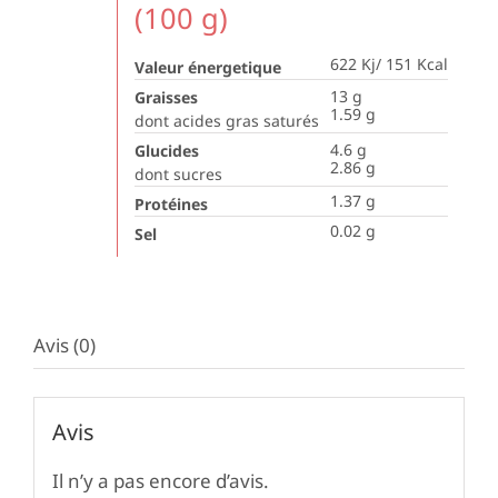
(100 g)
622 Kj/ 151 Kcal
Valeur énergetique
13
g
Graisses
1.59
g
dont acides gras saturés
4.6
g
Glucides
2.86
g
dont sucres
1.37
g
Protéines
0.02
g
Sel
Avis (0)
Avis
Il n’y a pas encore d’avis.