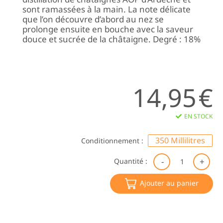
sont ramassées à la main. La note délicate
que l’on découvre d’abord au nez se
prolonge ensuite en bouche avec la saveur
douce et sucrée de la châtaigne. Degré : 18%
14,95
€
EN STOCK
350 Millilitres
Conditionnement :
qu
Quantité :
de
C
Ajouter au panier
de
Ch
|
Bi