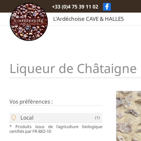
Passer
+33 (0)4 75 39 11 02
au
contenu
L'Ardéchoise CAVE & HALLES
Liqueur de Châtaigne
Vos préférences :
Local
(1)
* Produits issus de l'agriculture biologique
certifiés par FR-BIO-10