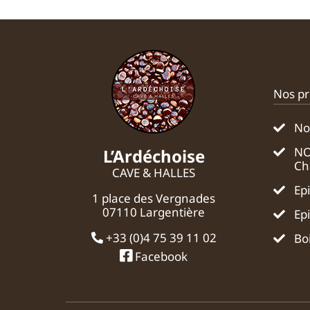
Nos pr
No
NO
L’Ardéchoise
Ch
CAVE & HALLES
Ep
1 place des Vergnades
07110 Largentière
Ep
+33 (0)4 75 39 11 02
Bo
Facebook