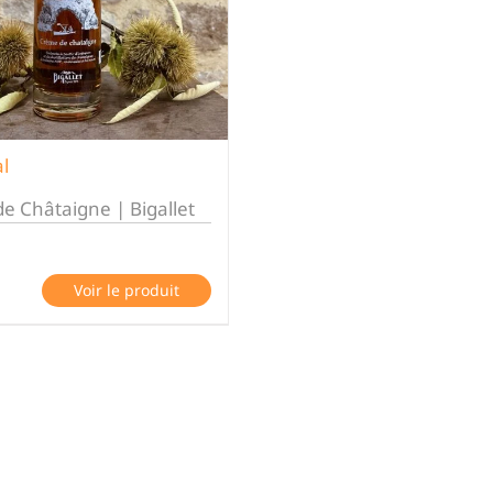
l
e Châtaigne | Bigallet
Voir le produit