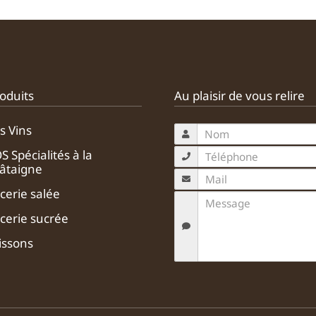
oduits
Au plaisir de vous relire
s Vins
S Spécialités à la
âtaigne
icerie salée
icerie sucrée
issons