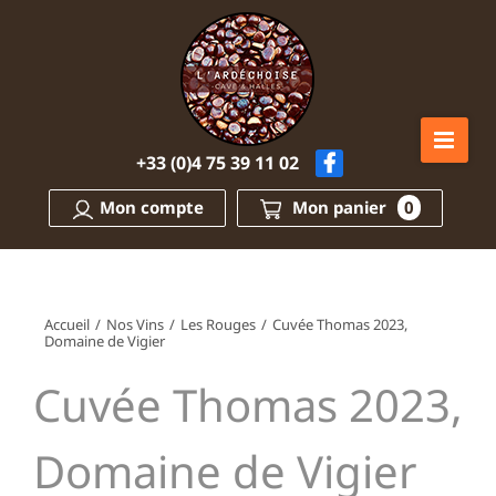
Passer
au
contenu
+33 (0)4 75 39 11 02
Mon compte
Mon panier
0
Accueil
/
Nos Vins
/
Les Rouges
/
Cuvée Thomas 2023,
Domaine de Vigier
Cuvée Thomas 2023,
Domaine de Vigier