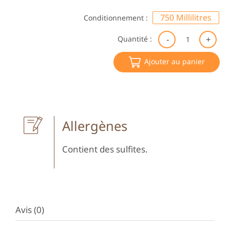
750 Millilitres
Conditionnement :
qu
Quantité :
de
Cu
Ajouter au panier
T
20
Do
de
Vi
Allergènes
Contient des sulfites.
Avis (0)