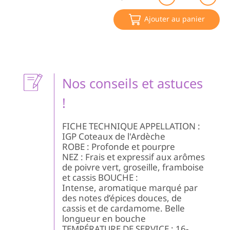
de
Sy
Ajouter au panier
20
BI
2
ét
Gu
Ha
Nos conseils et astuces
D
LE
!
A
FICHE TECHNIQUE APPELLATION :
IGP Coteaux de l'Ardèche
ROBE : Profonde et pourpre
NEZ : Frais et expressif aux arômes
de poivre vert, groseille, framboise
et cassis BOUCHE :
Intense, aromatique marqué par
des notes d’épices douces, de
cassis et de cardamome. Belle
longueur en bouche
TEMPÉRATURE DE SERVICE : 16-