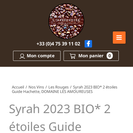
Passer
au
contenu
+33 (0)4 75 39 11 02
Mon compte
Mon panier
0
Accueil
/
Nos Vins
/
Les Rouges
/
Syrah 2023 BIO* 2 étoiles
Guide Hachette, DOMAINE LES AMOUREUSES
Syrah 2023 BIO* 2
étoiles Guide