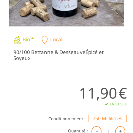
Bio *
Local
90/100 Bettanne & DesseauveÉpicé et
Soyeux
11,90
€
EN STOCK
750 Millilitres
Conditionnement :
qu
Quantité :