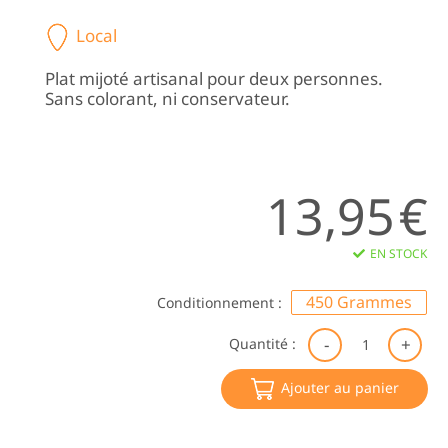
Local
Plat mijoté artisanal pour deux personnes.
Sans colorant, ni conservateur.
13,95
€
EN STOCK
450 Grammes
Conditionnement :
qu
Quantité :
de
Gr
Ajouter au panier
Da
à
la