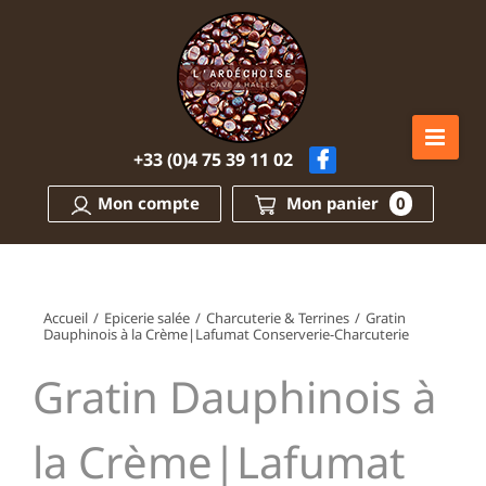
Passer
au
contenu
+33 (0)4 75 39 11 02
Mon compte
Mon panier
0
Accueil
/
Epicerie salée
/
Charcuterie & Terrines
/
Gratin
Dauphinois à la Crème|Lafumat Conserverie-Charcuterie
Gratin Dauphinois à
la Crème|Lafumat