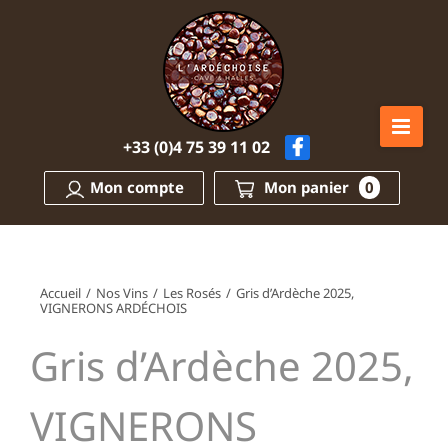
Passer
au
contenu
+33 (0)4 75 39 11 02
Mon compte
Mon panier
0
Accueil
/
Nos Vins
/
Les Rosés
/
Gris d’Ardèche 2025,
VIGNERONS ARDÉCHOIS
Gris d’Ardèche 2025,
VIGNERONS