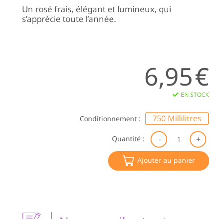
Un rosé frais, élégant et lumineux, qui
s’apprécie toute l’année.
6,95
€
EN STOCK
750 Millilitres
Conditionnement :
qu
Quantité :
de
Gr
Ajouter au panier
d'
20
V
A