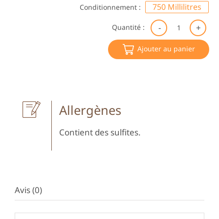
750 Millilitres
Conditionnement :
qu
Quantité :
de
Lil
Ajouter au panier
Ro
20
Do
de
Vi
Allergènes
Contient des sulfites.
Avis (0)