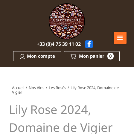
Passer
au
contenu
+33 (0)4 75 39 11 02
Mon compte
Mon panier
0
Accueil
/
Nos Vins
/
Les Rosés
/
Lily Rose 2024, Domaine de
Vigier
Lily Rose 2024,
Domaine de Vigier