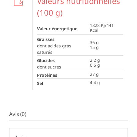
Valeurs nutritionnelles
(100 g)
1828 Kj/441
Valeur énergetique
Kcal
Graisses
36
g
dont acides gras
15
g
saturés
2.2
g
Glucides
0.6
g
dont sucres
27
g
Protéines
4.4
g
Sel
Avis (0)