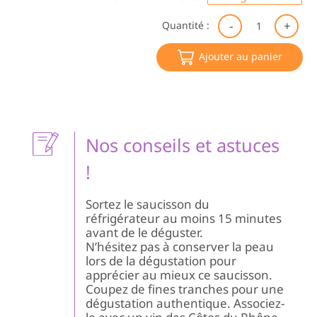
qu
Quantité :
de
Sa
Ajouter au panier
Sè
|
De
Ar
Nos conseils et astuces
!
Sortez le saucisson du
réfrigérateur au moins 15 minutes
avant de le déguster.
N’hésitez pas à conserver la peau
lors de la dégustation pour
apprécier au mieux ce saucisson.
Coupez de fines tranches pour une
dégustation authentique. Associez-