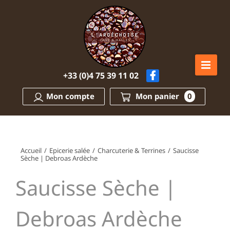
Passer
au
contenu
+33 (0)4 75 39 11 02
Mon compte
Mon panier
0
Accueil
/
Epicerie salée
/
Charcuterie & Terrines
/
Saucisse
Sèche | Debroas Ardèche
Saucisse Sèche |
Debroas Ardèche