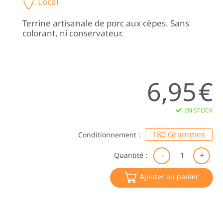
Local
Terrine artisanale de porc aux cèpes. Sans
colorant, ni conservateur.
6,95
€
EN STOCK
180 Grammes
Conditionnement :
qu
Quantité :
de
Te
Ajouter au panier
au
Cè
Co
Ch