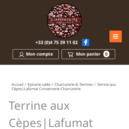
Passer
au
contenu
+33 (0)4 75 39 11 02
Mon compte
Mon panier
0
Accueil
/
Epicerie salée
/
Charcuterie & Terrines
/
Terrine aux
Cèpes|Lafumat Conserverie-Charcuterie
Terrine aux
Cèpes|Lafumat