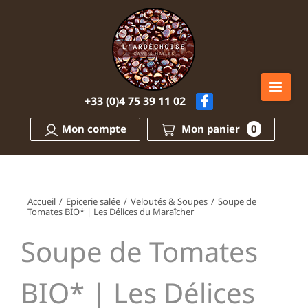
Passer
au
contenu
+33 (0)4 75 39 11 02
Mon compte
Mon panier
0
Accueil
/
Epicerie salée
/
Veloutés & Soupes
/
Soupe de
Tomates BIO* | Les Délices du Maraîcher
Soupe de Tomates
BIO* | Les Délices