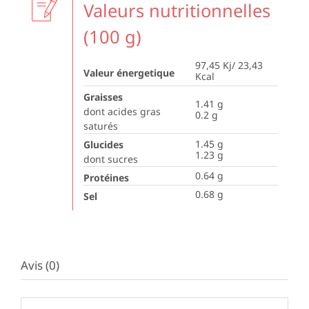
Valeurs nutritionnelles
(100 g)
97,45 Kj/ 23,43
Valeur énergetique
Kcal
Graisses
1.41
g
dont acides gras
0.2
g
saturés
1.45
g
Glucides
1.23
g
dont sucres
0.64
g
Protéines
0.68
g
Sel
Avis (0)