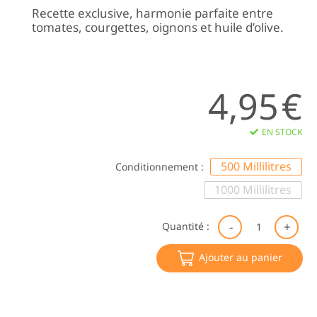
Recette exclusive, harmonie parfaite entre
tomates, courgettes, oignons et huile d’olive.
4,95
€
EN STOCK
500 Millilitres
Conditionnement :
1000 Millilitres
qu
Quantité :
de
So
Ajouter au panier
de
To
BI
|