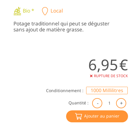
Bio *
Local
Potage traditionnel qui peut se déguster
sans ajout de matière grasse.
6,95
€
RUPTURE DE STOCK
1000 Millilitres
Conditionnement :
qu
Quantité :
de
So
Ajouter au panier
Po
P
de