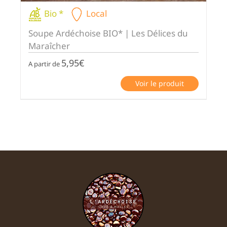
Bio *
Local
Soupe Ardéchoise BIO* | Les Délices du
Maraîcher
5,95
€
A partir de
Voir le produit