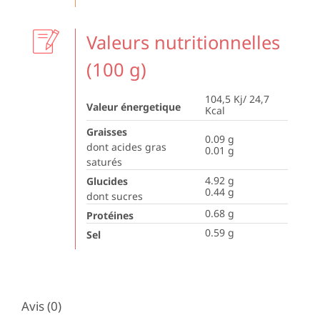
Valeurs nutritionnelles
(100 g)
104,5 Kj/ 24,7
Valeur énergetique
Kcal
Graisses
0.09
g
dont acides gras
0.01
g
saturés
4.92
g
Glucides
0.44
g
dont sucres
0.68
g
Protéines
0.59
g
Sel
Avis (0)