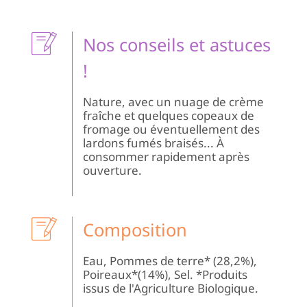
Te
BI
|
Nos conseils et astuces
Le
Dé
!
du
Ma
Nature, avec un nuage de crème
fraîche et quelques copeaux de
fromage ou éventuellement des
lardons fumés braisés... À
consommer rapidement après
ouverture.
Composition
Eau, Pommes de terre* (28,2%),
Poireaux*(14%), Sel. *Produits
issus de l'Agriculture Biologique.