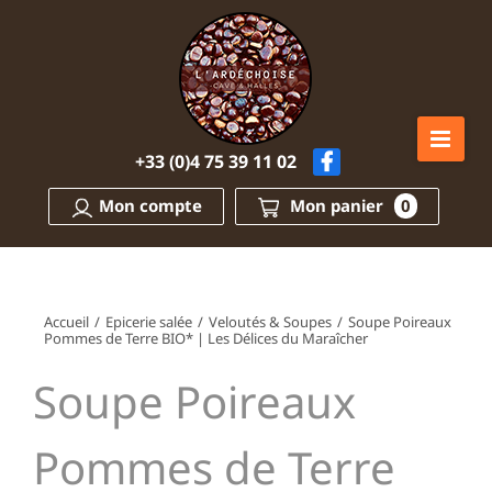
Passer
au
contenu
+33 (0)4 75 39 11 02
Mon compte
Mon panier
0
Accueil
/
Epicerie salée
/
Veloutés & Soupes
/
Soupe Poireaux
Pommes de Terre BIO* | Les Délices du Maraîcher
Soupe Poireaux
Pommes de Terre