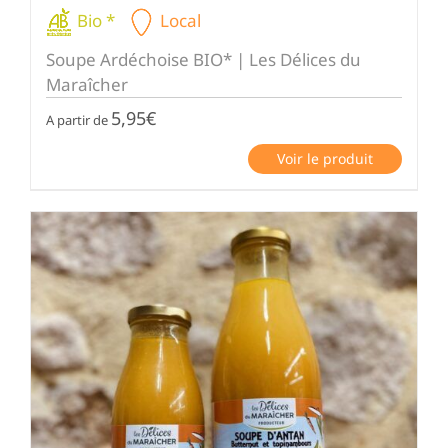
Bio *
Local
Soupe Ardéchoise BIO* | Les Délices du
Maraîcher
5,95
€
A partir de
Voir le produit