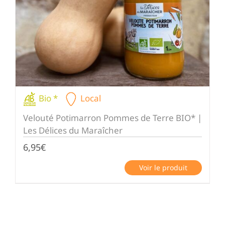
Bio *
Local
Velouté Potimarron Pommes de Terre BIO* |
Les Délices du Maraîcher
6,95
€
Voir le produit