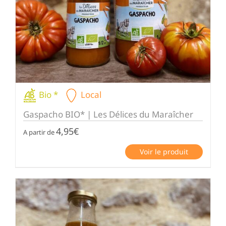
Bio *
Local
Gaspacho BIO* | Les Délices du Maraîcher
4,95
€
A partir de
Voir le produit