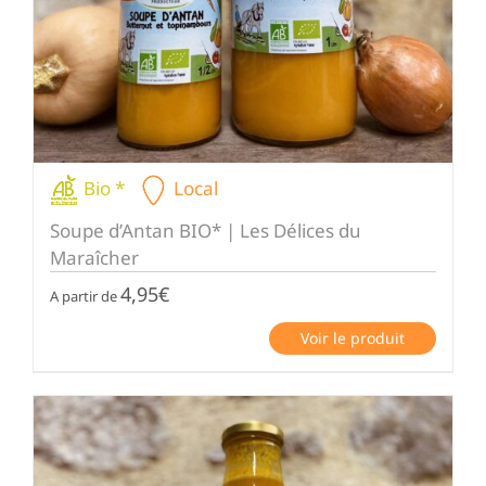
Bio *
Local
Soupe d’Antan BIO* | Les Délices du
Maraîcher
4,95
€
A partir de
Voir le produit