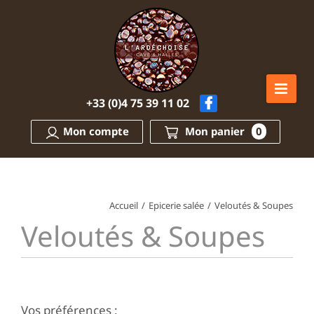
Passer
au
contenu
+33 (0)4 75 39 11 02
Mon compte
Mon panier
0
Accueil
/
Epicerie salée
/
Veloutés & Soupes
Veloutés & Soupes
Vos préférences :