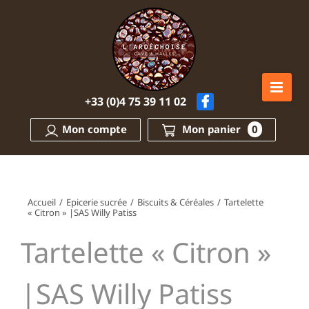
Passer
au
contenu
+33 (0)4 75 39 11 02
Mon compte
Mon panier
0
Accueil
/
Epicerie sucrée
/
Biscuits & Céréales
/
Tartelette
« Citron » |SAS Willy Patiss
Tartelette « Citron »
|SAS Willy Patiss