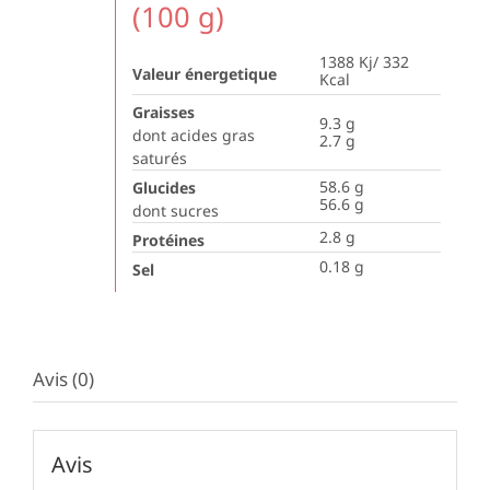
(100 g)
1388 Kj/ 332
Valeur énergetique
Kcal
Graisses
9.3
g
dont acides gras
2.7
g
saturés
58.6
g
Glucides
56.6
g
dont sucres
2.8
g
Protéines
0.18
g
Sel
Avis (0)
Avis