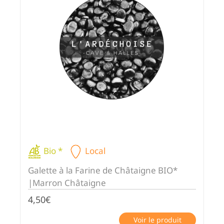
Bio *
Local
Galette à la Farine de Châtaigne BIO*
|Marron Châtaigne
4,50
€
Voir le produit