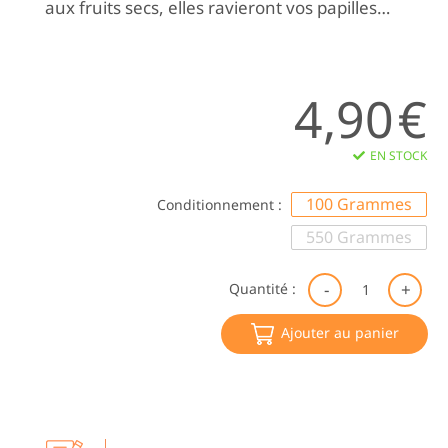
aux fruits secs, elles ravieront vos papilles…
4,90
€
EN STOCK
100 Grammes
Conditionnement :
550 Grammes
qu
Quantité :
de
Ta
Ajouter au panier
"N
|S
Wi
Pa