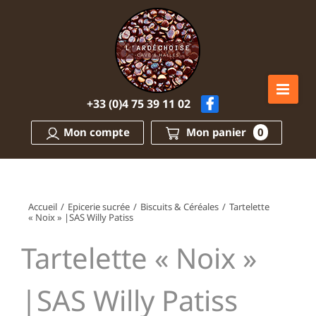
Passer
au
contenu
+33 (0)4 75 39 11 02
Mon compte
Mon panier
0
Accueil
/
Epicerie sucrée
/
Biscuits & Céréales
/
Tartelette
« Noix » |SAS Willy Patiss
Tartelette « Noix »
|SAS Willy Patiss