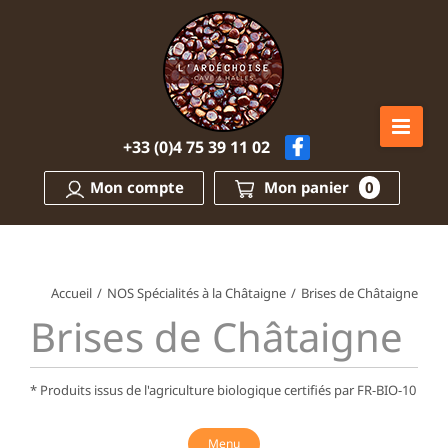
Passer
au
contenu
+33 (0)4 75 39 11 02
Mon compte
Mon panier
0
Accueil
/
NOS Spécialités à la Châtaigne
/
Brises de Châtaigne
Brises de Châtaigne
* Produits issus de l'agriculture biologique certifiés par FR-BIO-10
Menu