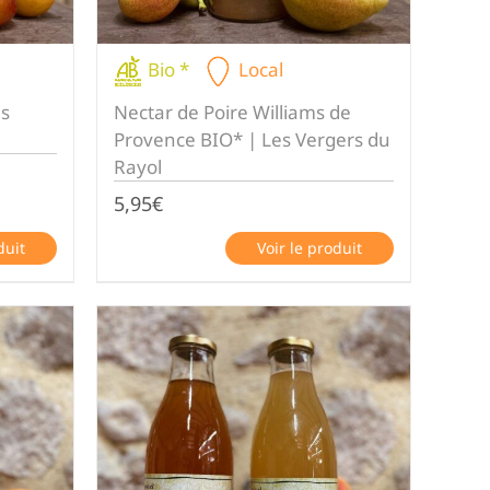
Bio *
Local
es
Nectar de Poire Williams de
Provence BIO* | Les Vergers du
Rayol
5,95
€
duit
Voir le produit