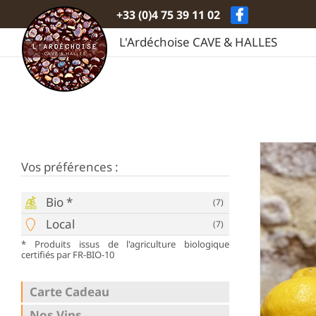
Passer
+33 (0)4 75 39 11 02
au
contenu
L'Ardéchoise CAVE & HALLES
Vos préférences :
Bio *
(7)
Local
(7)
* Produits issus de l'agriculture biologique
certifiés par FR-BIO-10
Carte Cadeau
Nos Vins