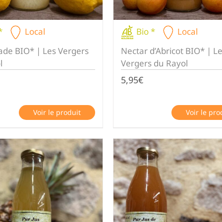
*
Local
Bio *
Local
ade BIO* | Les Vergers
Nectar d’Abricot BIO* | L
l
Vergers du Rayol
5,95
€
Voir le produit
Voir le pro