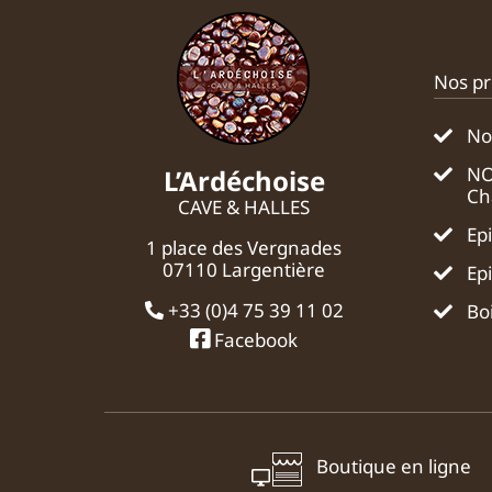
Nos pr
No
NO
L’Ardéchoise
Ch
CAVE & HALLES
Ep
1 place des Vergnades
07110 Largentière
Ep
+33 (0)4 75 39 11 02
Bo
Facebook
Boutique en ligne