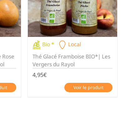
Bio *
Local
e Rose
Thé Glacé Framboise BIO*| Les
ol
Vergers du Rayol
4,95
€
duit
Voir le produit