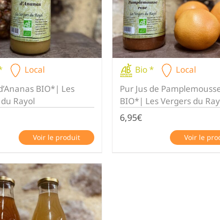
*
Local
Bio *
Local
 d’Ananas BIO*| Les
Pur Jus de Pamplemouss
 du Rayol
BIO*| Les Vergers du Ray
6,95
€
Voir le produit
Voir le pro