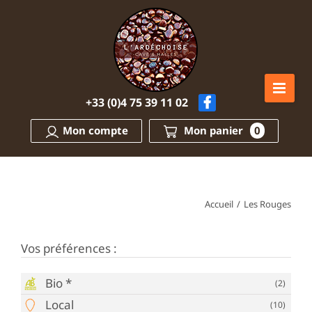
Passer
au
contenu
+33 (0)4 75 39 11 02
Mon compte
Mon panier
0
Accueil
/
Les Rouges
Vos préférences :
Bio *
(2)
Local
(10)